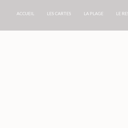
ACCUEIL
LES CARTES
LA PLAGE
LE R
E PRIVÉE À PORT CAMARGUE