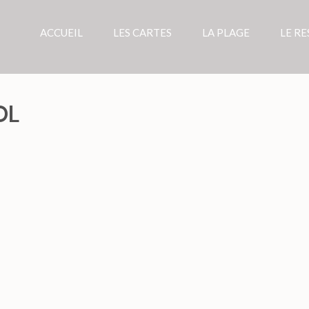
ACCUEIL
LES CARTES
LA PLAGE
LE R
E PRIVÉE À PORT CAMARGUE
OL